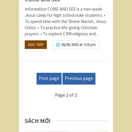
Information COME AND SEE is a two-week
Jesus camp for high school male students: •
To spend time with the Divine Master, Jesus
Christ. • To practice life-giving Christian
prayers. • To explore CRM religious and...
ĐỌC TIẾP
08/06/2026 at 3:16 pm
First page
Previous page
Page 2 of 2
SÁCH MỚI