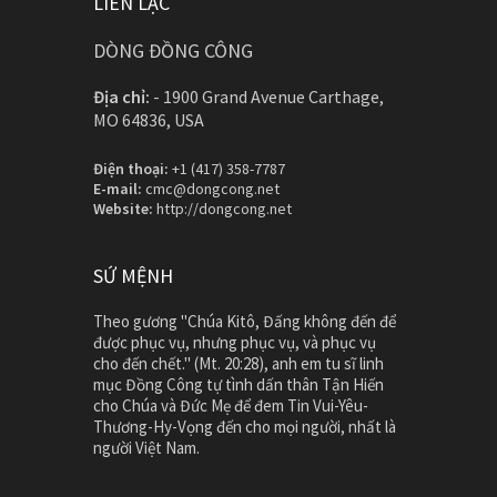
LIÊN LẠC
DÒNG ĐỒNG CÔNG
Địa chỉ:
-
1900 Grand Avenue Carthage,
MO 64836, USA
Điện thoại:
+1 (417) 358-7787
E-mail:
cmc@dongcong.net
Website:
http://dongcong.net
SỨ MỆNH
Theo gương "Chúa Kitô, Đấng không đến để
được phục vụ, nhưng phục vụ, và phục vụ
cho đến chết." (Mt. 20:28), anh em tu sĩ linh
mục Đồng Công tự tình dấn thân Tận Hiến
cho Chúa và Đức Mẹ để đem Tin Vui-Yêu-
Thương-Hy-Vọng đến cho mọi người, nhất là
người Việt Nam.