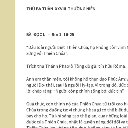
THỨ BA TUẦN XXVIII THƯỜNG NIÊN
BÀI ĐỌC I: – Rm 1: 16-25
“Dẫu loài người biết Thiên Chúa, họ không tôn vinh
xứng với Thiên Chúa”.
Trích thư Thánh Phaolô Tông đồ gửi tín hữu Rôma.
Anh em thân mến, tôi không hổ thẹn đạo Phúc Âm: vì 
người Do-thái, sau là người Hy-lạp. Vì trong đó, đức
lời chép rằng: “Người công chính sống bởi đức tin”.
Quả thực, cơn thịnh nộ của Thiên Chúa từ trời cao h
Chúa trong đường tà: vì chưng hễ sự gì có thể biết đ
bày cho họ. Từ khi sáng tạo thế gian, qua những loà
được của Thiên Chúa, nhất là quyền năng đời đời và 
Thiên Chúa, họ không tôn vinh, không cảm tạ Người