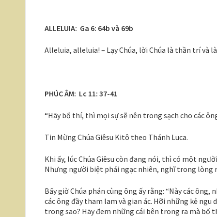
ALLELUIA: Ga 6: 64b và 69b
Alleluia, alleluia! – Lạy Chúa, lời Chúa là thần trí và 
PHÚC ÂM: Lc 11: 37-41
“Hãy bố thí, thì mọi sự sẽ nên trong sạch cho các ông
Tin Mừng Chúa Giêsu Kitô theo Thánh Luca.
Khi ấy, lúc Chúa Giêsu còn đang nói, thì có một ngườ
Nhưng người biệt phái ngạc nhiên, nghĩ trong lòng r
Bấy giờ Chúa phán cùng ông ấy rằng: “Này các ông, n
các ông đầy tham lam và gian ác. Hỡi những kẻ ngu dạ
trong sao? Hãy đem những cái bên trong ra mà bố thí