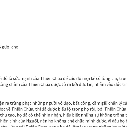
 Người cho
đó là sức mạnh của Thiên Chúa để cứu độ mọi kẻ có lòng tin, trướ
 công chính của Thiên Chúa được tỏ ra bởi đức tin, nhằm vào đức ti
iện ra trừng phạt những người vô đạo, bất công, cầm giữ chân lý c
ược về Thiên Chúa, thì đã được biểu lộ trong họ rồi, bởi Thiên Chúa
i thụ tạo, họ đã có thể nhìn nhận, hiểu biết những sự không trông 
thiên tính của Người, nên họ không thể chữa mình được. Vì dẫu họ 
 cho xứng với Thiên Chúa, song họ đã lầm lạc trong những hư tưở