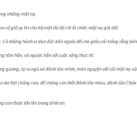
mang những mặt nạ.
n cố giữ uy tín cho bộ mặt dù đó chỉ là chiếc mặt nạ giả dối.
 Có những hành vi đạo đức bên ngoài để che giấu cái trống rỗng bên
ng tâm hồn, và ngược hẳn với cuộc sống thực tế.
g gương, tự ru ngủ và đánh lừa mình, mãn nguyện với cái mặt nạ vừ
ào da thịt chúng con, để chúng con thôi đánh lừa nhau, đánh lừa Chúa
g con được lớn lên trong bình an.