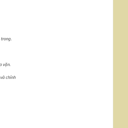
 trong.
a vặn.
 và chính