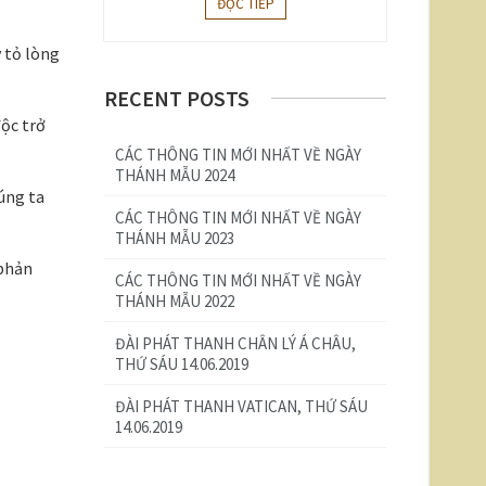
ĐỌC TIẾP
y tỏ lòng
RECENT POSTS
độc trở
CÁC THÔNG TIN MỚI NHẤT VỀ NGÀY
THÁNH MẪU 2024
húng ta
CÁC THÔNG TIN MỚI NHẤT VỀ NGÀY
THÁNH MẪU 2023
 phản
CÁC THÔNG TIN MỚI NHẤT VỀ NGÀY
THÁNH MẪU 2022
ĐÀI PHÁT THANH CHÂN LÝ Á CHÂU,
THỨ SÁU 14.06.2019
ĐÀI PHÁT THANH VATICAN, THỨ SÁU
14.06.2019