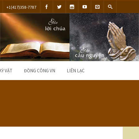
+1(417)358-7787
KỶ VẬT
ĐỒNG CÔNG VN
LIÊN LẠC