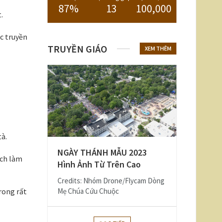
87%
13
100,000
.
ợc truyền
TRUYỀN GIÁO
XEM THÊM
tà.
NGÀY THÁNH MẪU 2023
ách làm
Hình Ảnh Từ Trên Cao
Credits: Nhóm Drone/Flycam Dòng
rong rất
Mẹ Chúa Cứu Chuộc