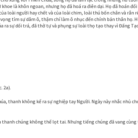
ự khoe là khôn ngoan, nhưng họ đã hoá ra điên dại. Họ đã hoán đổi
a loài người hay chết và của loài chim, loài thú bốn chân và rắn rế
vọng tìm sự dâm ô, thậm chí làm ô nhục đến chính bản thân họ. H
 ra sự dối trá, đã thờ tự và phụng sự loài thọ tạo thay vì Đấng Tạ
. 2a).
húa, thanh không kể ra sự nghiệp tay Người. Ngày này nhắc nhủ ch
 thanh chúng không thể lọt tai. Nhưng tiếng chúng đã vang cùng t