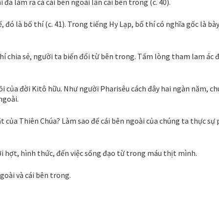
đã làm ra cả cái bên ngoài lẫn cái bên trong (c. 40).
 đó là bố thí (c. 41). Trong tiếng Hy Lạp, bố thí có nghĩa gốc là bà
thí chia sẻ, người ta biến đổi từ bên trong. Tấm lòng tham lam ác 
 lõi của đời Kitô hữu. Như người Pharisêu cách đây hai ngàn năm, c
ngoài.
t của Thiên Chúa? Làm sao để cái bên ngoài của chúng ta thực sự
ời hợt, hình thức, đến việc sống đạo từ trong máu thịt mình.
goài và cái bên trong.