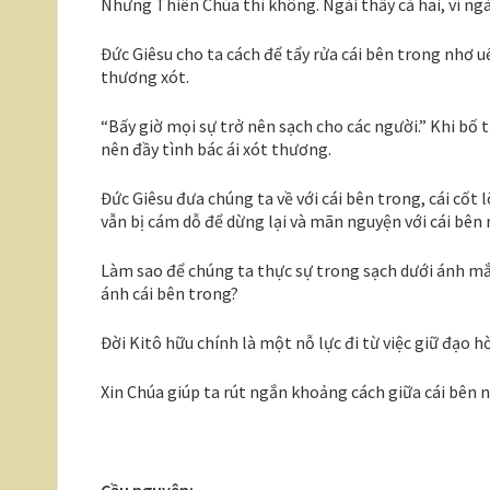
Nhưng Thiên Chúa thì không. Ngài thấy cả hai, vì ngài 
Đức Giêsu cho ta cách để tẩy rửa cái bên trong nhơ uế,
thương xót.
“Bấy giờ mọi sự trở nên sạch cho các người.” Khi bố 
nên đầy tình bác ái xót thương.
Đức Giêsu đưa chúng ta về với cái bên trong, cái cốt
vẫn bị cám dỗ để dừng lại và mãn nguyện với cái bên 
Làm sao để chúng ta thực sự trong sạch dưới ánh mắ
ánh cái bên trong?
Đời Kitô hữu chính là một nỗ lực đi từ việc giữ đạo h
Xin Chúa giúp ta rút ngắn khoảng cách giữa cái bên n
Cầu nguyện: