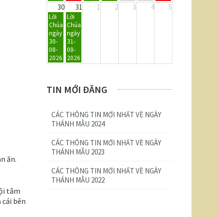
30
31
1
2
3
4
5
Sunday,
Monday,
Lời
Lời
August
August
Chúa
Chúa
30th
31st
ngày
ngày
2026
2026
30-
31-
08-
08-
2026
2026
TIN MỚI ĐĂNG
CÁC THÔNG TIN MỚI NHẤT VỀ NGÀY
THÁNH MẪU 2024
CÁC THÔNG TIN MỚI NHẤT VỀ NGÀY
THÁNH MẪU 2023
àn ăn.
CÁC THÔNG TIN MỚI NHẤT VỀ NGÀY
THÁNH MẪU 2022
nội tâm
 cái bên