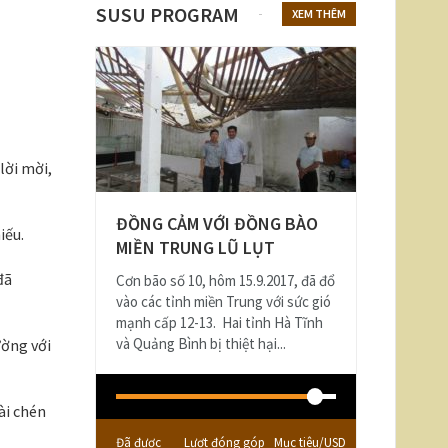
SUSU PROGRAM
XEM THÊM
lời mời,
ĐỒNG CẢM VỚI ĐỒNG BÀO
iếu.
MIỀN TRUNG LŨ LỤT
đã
Cơn bão số 10, hôm 15.9.2017, đã đổ
vào các tỉnh miền Trung với sức gió
mạnh cấp 12-13. Hai tỉnh Hà Tĩnh
và Quảng Bình bị thiệt hại...
ường với
ài chén
Đã được
Lượt đóng góp
Mục tiêu/USD