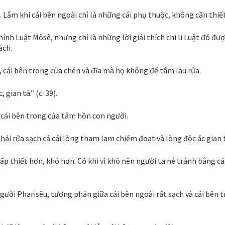
. Lắm khi cái bên ngoài chỉ là những cái phụ thuộc, không cần thiết
ính Luật Môsê, nhưng chỉ là những lời giải thích chi li Luật đó đư
ách.
, cái bên trong của chén và đĩa mà họ không để tâm lau rửa.
gian tà.” (c. 39).
 cái bên trong của tâm hồn con người.
hải rửa sạch cả cái lòng tham lam chiếm đoạt và lòng độc ác gian 
cấp thiết hơn, khó hơn. Có khi vì khó nên người ta né tránh bằng c
gười Pharisêu, tương phản giữa cái bên ngoài rất sạch và cái bên t