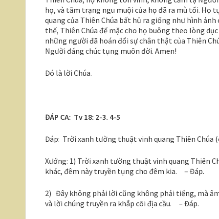
họ, và tâm trạng ngu muội của họ đã ra mù tối. Họ t
quang của Thiên Chúa bất hủ ra giống như hình ảnh củ
thế, Thiên Chúa để mặc cho họ buông theo lòng dục 
những người đã hoán đổi sự chân thật của Thiên Chúa
Người đáng chúc tụng muôn đời. Amen!
Đó là lời Chúa.
ĐÁP CA: Tv 18: 2-3. 4-5
Đáp: Trời xanh tường thuật vinh quang Thiên Chúa (c
Xướng: 1) Trời xanh tường thuật vinh quang Thiên C
khác, đêm này truyền tụng cho đêm kia. – Đáp.
2) Đây không phải lời cũng không phải tiếng, mà âm
và lời chúng truyền ra khắp cõi địa cầu. – Đáp.