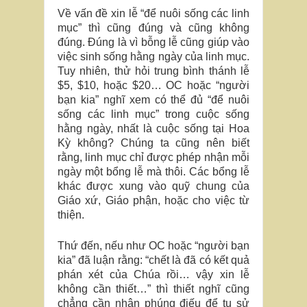
Về vấn đề xin lễ “để nuôi sống các linh
mục” thì cũng đúng và cũng không
đúng. Đúng là vì bỗng lễ cũng giúp vào
việc sinh sống hằng ngày của linh mục.
Tuy nhiên, thử hỏi trung bình thánh lễ
$5, $10, hoặc $20… OC hoặc “người
bạn kia” nghĩ xem có thể đủ “để nuôi
sống các linh mục” trong cuộc sống
hằng ngày, nhất là cuộc sống tại Hoa
Kỳ không? Chúng ta cũng nên biết
rằng, linh mục chỉ được phép nhận mỗi
ngày một bổng lễ mà thôi. Các bổng lễ
khác được xung vào quỹ chung của
Giáo xứ, Giáo phận, hoặc cho việc từ
thiện.
Thứ đến, nếu như OC hoặc “người bạn
kia” đã luận rằng: “chết là đã có kết quả
phán xét của Chúa rồi… vậy xin lễ
không cần thiết…” thì thiết nghĩ cũng
chẳng cần nhận phúng điếu để tu sử