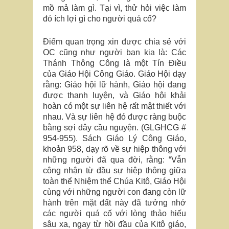
mồ mả làm gì. Tại vì, thử hỏi việc làm
đó ích lợi gì cho người quá cố?
Điểm quan trọng xin được chia sẻ với
OC cũng như người bạn kia là: Các
Thánh Thông Công là một Tín Điều
của Giáo Hội Công Giáo. Giáo Hội dạy
rằng: Giáo hội lữ hành, Giáo hội đang
được thanh luyện, và Giáo hội khải
hoàn có một sự liên hệ rất mật thiết với
nhau. Và sự liên hệ đó được ràng buộc
bằng sợi dây cầu nguyện. (GLGHCG #
954-955). Sách Giáo Lý Công Giáo,
khoản 958, dạy rõ về sự hiệp thông với
những người đã qua đời, rằng: “Vẫn
công nhận từ đầu sự hiệp thông giữa
toàn thể Nhiệm thể Chúa Kitô, Giáo Hội
cùng với những người con đang còn lữ
hành trên mặt đất này đã tưởng nhớ
các người quá cố với lòng thảo hiếu
sâu xa, ngay từ hồi đầu của Kitô giáo,