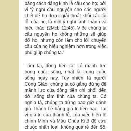
bằng cách dâng kinh lễ cầu cho họ; bởi
vì ‘ý nghĩ cầu nguyện cho các người
chết để họ được giải thoát khỏi các tội
lỗi của họ, là một ý nghĩ lành thánh và
hiếu thảo’ (2Mcb 12:45). Việc chúng ta
cầu nguyện họ không những sẽ giúp
đỡ họ, nhưng còn làm cho lời chuyển
cầu của họ hiệu nghiệm hơn trong việc
phù giúp chúng ta.”
Tóm lại, đồng tiền rất có mãnh lực
trong cuộc sống, nhất là trong cuộc
sống ngày nay. Tuy nhiên, là người
Công Giáo, chúng ta cố gắng đừng để
mãnh lực của đồng tiền chi phối đến
đời sống tâm linh của chúng ta. Có
nghĩa là, chúng ta đừng bao giờ đánh
giá Thánh Lễ bằng giá trị tiền bạc. Tại
vì giá trị của thánh lễ, của việc hiến tế
chính Mình và Máu Chúa Kitô để cứu
chuộc nhân loại, không quá rẻ đến $5,