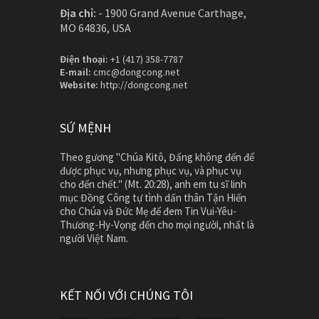
Địa chỉ:
-
1900 Grand Avenue Carthage,
MO 64836, USA
Điện thoại:
+1 (417) 358-7787
E-mail:
cmc@dongcong.net
Website:
http://dongcong.net
SỨ MỆNH
Theo gương "Chúa Kitô, Đấng không đến để
được phục vụ, nhưng phục vụ, và phục vụ
cho đến chết." (Mt. 20:28), anh em tu sĩ linh
mục Đồng Công tự tình dấn thân Tận Hiến
cho Chúa và Đức Mẹ để đem Tin Vui-Yêu-
Thương-Hy-Vọng đến cho mọi người, nhất là
người Việt Nam.
KẾT NỐI VỚI CHÚNG TÔI