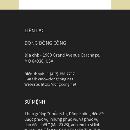
LIÊN LẠC
DÒNG ĐỒNG CÔNG
Địa chỉ:
-
1900 Grand Avenue Carthage,
MO 64836, USA
Điện thoại:
+1 (417) 358-7787
E-mail:
cmc@dongcong.net
Website:
http://dongcong.net
SỨ MỆNH
Theo gương "Chúa Kitô, Đấng không đến để
được phục vụ, nhưng phục vụ, và phục vụ
cho đến chết." (Mt. 20:28), anh em tu sĩ linh