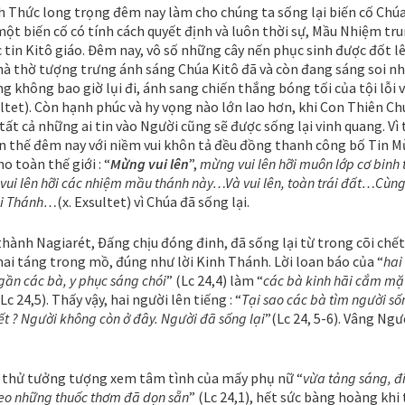
h Thức long trọng đêm nay làm cho chúng ta sống lại biến cố Chú
một biến cố có tính cách quyết định và luôn thời sự, Mầu Nhiệm tr
 tin Kitô giáo. Đêm nay, vô số những cây nến phục sinh được đốt l
hà thờ tượng trưng ánh sáng Chúa Kitô đã và còn đang sáng soi n
ng không bao giờ lụi đi, ánh sang chiến thắng bóng tối của tội lỗi 
ultet). Còn hạnh phúc và hy vọng nào lớn lao hơn, khi Con Thiên Ch
 tất cả những ai tin vào Người cũng sẽ được sống lại vinh quang. Vì 
ần thế đêm nay với niềm vui khôn tả đều đồng thanh công bố Tin M
o toàn thế giới : “
Mừng vui lên
”,
mừng vui lên hỡi muôn lớp cơ binh 
ui lên hỡi các nhiệm mầu thánh này…Và vui lên, toàn trái đất…Cùng
Hội Thánh…
(x. Exsultet) vì Chúa đã sống lại.
thành Nagiarét, Ðấng chịu đóng đinh, đã sống lại từ trong cõi chết
mai táng trong mồ, đúng như lời Kinh Thánh. Lời loan báo của “
hai
ần các bà, y phục sáng chói
” (Lc 24,4) làm “
các bà kinh hãi cắm mặ
(Lc 24,5). Thấy vậy, hai người lên tiếng : “
Tại sao các bà tìm người số
t ? Người không còn ở đây. Người đã sống lại
”(Lc 24, 5-6). Vâng Ngư
 thử tưởng tượng xem tâm tình của mấy phụ nữ “
vừa tảng sáng,
đi
o những thuốc thơm đã dọn sẵn
” (Lc 24,1), hết sức bàng hoàng khi