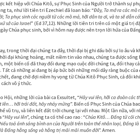
ợc kết hiệp với Chúa Kitô, sự Phục Sinh của Người trở thành sự ph
ng ta, như lời tiên tri Ezechiel đã loan báo: “
Ðây, Ta mở ra các mồ
i; Ta phục sinh các người từ các mồ mả, hỡi dân ta ơi, và ta sẽ dẫn c
 xứ sở của Israel
” (Ed 37,12). Những lời tiên tri trên có một giá trị đ
ngày Chúa phục sinh, bởi vì hôm nay được nên trọn lời hứa của Ðấn
, trong thời đại chúng ta đây, thời đại bị ghi dấu bởi sự lo âu và 
thời đại khủng hoảng, mất niềm tin vào nhau, chúng ta được sống 
, một biến cố đã thay đổi dung mạo cuộc đời chúng ta, đổi thay cả 
i. Tất cả những ai đang bị áp bức bởi những mối dây ràng buộc của
chết, đang chờ đợi niềm hy vọng từ Chúa Kitô Phục Sinh, cả đôi kh
cách vô ý thức.
o Hội, những lời của bài ca Exsultet, “
Hãy vui lên, hỡi ca đoàn các t
t lên… hỡi trái đất, hãy nhảy mừng
”. Biến cố Phục Sinh của Chúa ba
ể vũ trụ, và liên kết đất trời chung lại với nhau. Một lần nữa, với 
a “
Hãy vui lên
”, chúng ta có thể cao rao : “
Chúa Kitô… Ðấng từ cõi ch
chiếu toả ánh sáng bình an của Người trên toàn thể nhân loại, Ðấng là
 là Ðấng hằng sống và hằng trị mãi mãi muôn đờ
i”. Amen.