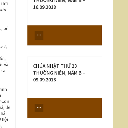
THƯỜNG NIÊN, NĂM B –
i lời
16.09.2018
thập
t, bẻ
v 2,
ời,
ất và
CHÚA NHẬT THỨ 23
 ta
THƯỜNG NIÊN, NĂM B –
09.09.2018
vinh
ã
y Con
iá, để
phải
ơ hội
i,