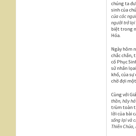
chúng ta đư
sinh của chú
của các ngườ
người trở lại
biệt trong 
Hóa.
Ngày hôm nay
chắc chắn, 
cố Phục Sinh
sử nhân lọa
khổ, của sự 
chờ đợi một 
Cùng với Giá
thần, hãy há
trùm toàn th
lời của bài c
sống lại và 
Thiên Chúa,