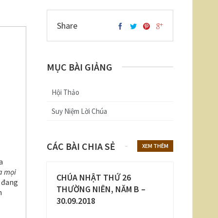
Share
MỤC BÀI GIẢNG
Hội Thảo
Suy Niệm Lời Chúa
CÁC BÀI CHIA SẺ
XEM THÊM
a
a mọi
CHÚA NHẬT THỨ 26
, đang
THƯỜNG NIÊN, NĂM B –
n
30.09.2018