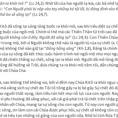
ăn ra khỏi mồ ?
” (Lc 24,2). Nhờ lời của hai người lạ kia, các bà nhớ lạ
 : “
Con Người phải bị nộp vào tay những kẻ tội lỗi, bị đóng đinh vào 
thứ ba sẽ sống lại
” (Lc 24,7)
.
itô đã sống lại sáng láng bước ra khỏi mồ, sau khi tiêu diệt sự chế
g buộc của ngôi mộ. Chính vì thế mà các Thiên Thần từ trời cao đã
Người không còn ở đây.
Người đã sống lại
” (Lc 24, 6). Con Thiên Chúa
trong mộ, bởi vì Người không thể nào là người tù của sự chết (x. C
mộ không thể nào giữ lại “
Ðấng hằng sống
” (Kh 1,8), Ðấng là chính
của sự sống đã kết thúc cuộc hành trình nơi ngôi mộ như mọi ngư
 đã chiến thắng sự chết, sống lại ra khỏi mồ. Người đã mở lòng đ
rộng để hướng về Trời, đưa chúng ta ra khỏi mồ tăm tối, dẫn chúng
ời với Chúa Cha.
n
, sao không thể không vui, bởi vì đêm nay Chúa Kitô ra khỏi ngục 
à xiềng xích sự chết do Tội tổ tông gây ra bị bẻ gãy. Sự chết đó đ
ao người thất vọng, làm tiêu tán hết mọi nỗ lực của con người. Na
vì yêu thương đã vâng phục, với cái giá phải trả là chết trên thập g
 nhân với Chúa, mang lại sự sống cho con người. Từ nay con người 
c sống, ơn làm con cái Chúa được phục hồi, sự chết sẽ không còn c
ế và tiêu tan những cố gắng của con người nữa. Nhờ bí tích Rửa Tộ