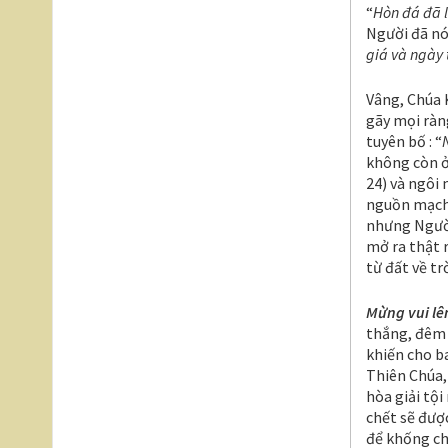
“
Hòn đá đã l
Người đã nói
giá và ngày 
Vâng, Chúa K
gãy mọi ràn
tuyên bố : “
không còn ở 
24) và ngôi 
nguồn mạch 
nhưng Người
mở ra thật 
từ đất về tr
Mừng vui lê
thắng, đêm m
khiến cho b
Thiên Chúa, 
hòa giải tội
chết sẽ đượ
để khống ch