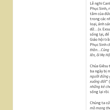
Lễ nghi Can
Phục Sinh, 
tâm của đức
trong các n
loại, ánh sá
dữ
…
(x. Exs
sống lại, để
Giáo hội tr
Phục Sinh ch
thần…Cùng v
lên, ôi Mẹ 
Chúa Giêsu 
ba ngày bị 
người đứng g
xuống đất
” 
những kẻ chế
sống lại rồi.
Chúng ta cứ
mồ mang the