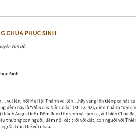
G CHÚA PHỤC SINH
guyễn Văn Độ
hục Sinh
n… vui lên, hỡi Mẹ Hội Thánh vui lên…hãy vang lên tiếng ca hát củ
âng đêm nay là “
đêm của Đức Chúa
” (Xh 12, 42), đêm Thánh “
mẹ củ
 (thánh Augustinô). Đêm đêm tôn vinh và cảm tạ, vì Thiên Chúa đã
yêu thương con người, đêm nối kết trời với đất, con người với Thiê
 người trần thế với nhau.