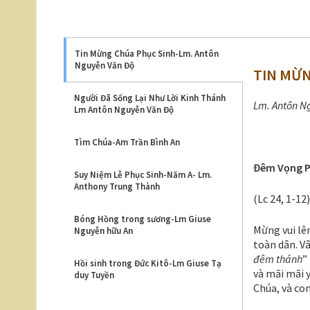
Tin Mừng Chúa Phục Sinh-Lm. Antôn
Nguyễn Văn Độ
TIN MỪN
Người Đã Sống Lại Như Lời Kinh Thánh
Lm. Antôn N
Lm Antôn Nguyễn Văn Độ
Tìm Chúa-Am Trần Bình An
Đêm Vọng P
Suy Niệm Lễ Phục Sinh-Năm A- Lm.
Anthony Trung Thành
(Lc 24, 1-12)
Bóng Hồng trong sương-Lm Giuse
Mừng vui lê
Nguyễn hữu An
toàn dân. V
đêm thánh
”
Hồi sinh trong Đức Kitô-Lm Giuse Tạ
và mãi mãi 
duy Tuyền
Chúa, và con