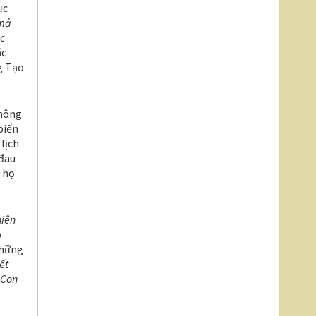
ục
 mả
ác
ặc
g Tạo
không
biến
lịch
 đau
i họ
hiên
o
những
ết
 Con