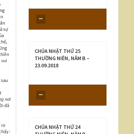
a
ung
ên
hân
và sự
úa
thế,
ừng
CHÚA NHẬT THỨ 25
thiền
THƯỜNG NIÊN, NĂM B –
 vui
23.09.2018
 sau
t
ng nơi
ời đã
 ra
CHÚA NHẬT THỨ 24
 thấy
: