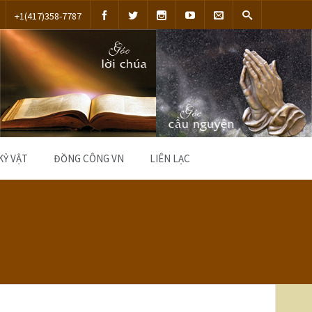
+1(417)358-7787
KỶ VẬT
ĐỒNG CÔNG VN
LIÊN LẠC